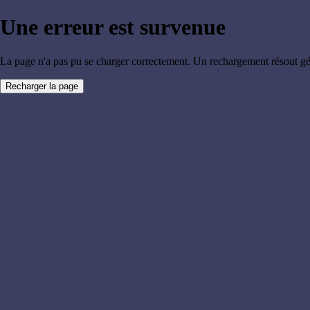
Une erreur est survenue
La page n'a pas pu se charger correctement. Un rechargement résout g
Recharger la page