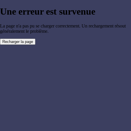
Une erreur est survenue
La page n'a pas pu se charger correctement. Un rechargement résout
généralement le problème.
Recharger la page