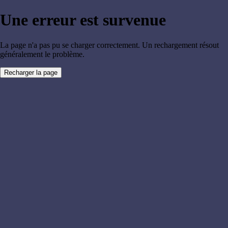
Une erreur est survenue
La page n'a pas pu se charger correctement. Un rechargement résout
généralement le problème.
Recharger la page