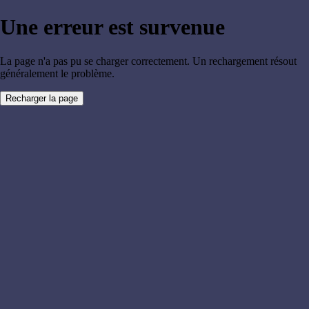
Une erreur est survenue
La page n'a pas pu se charger correctement. Un rechargement résout
généralement le problème.
Recharger la page