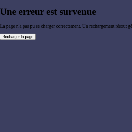
Une erreur est survenue
La page n'a pas pu se charger correctement. Un rechargement résout g
Recharger la page