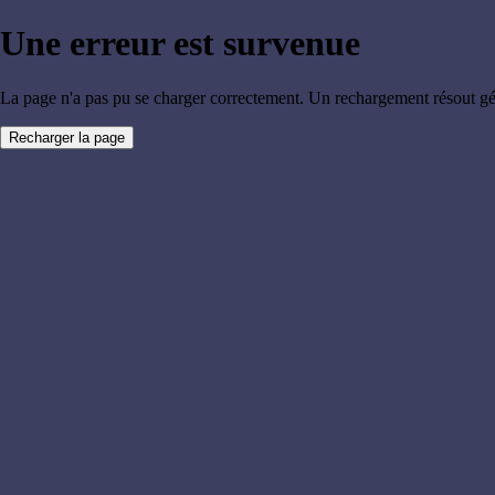
Une erreur est survenue
La page n'a pas pu se charger correctement. Un rechargement résout g
Recharger la page