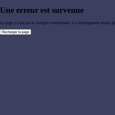
Une erreur est survenue
La page n'a pas pu se charger correctement. Un rechargement résout g
Recharger la page