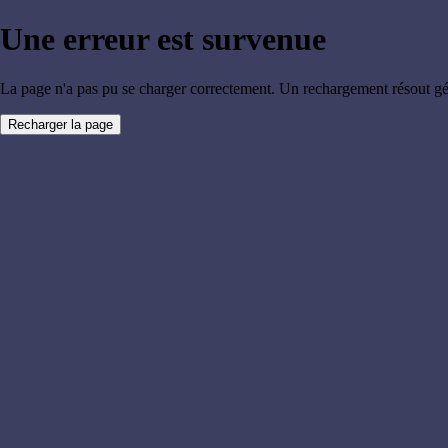
Une erreur est survenue
La page n'a pas pu se charger correctement. Un rechargement résout g
Recharger la page