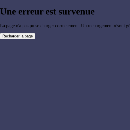
Une erreur est survenue
La page n'a pas pu se charger correctement. Un rechargement résout g
Recharger la page